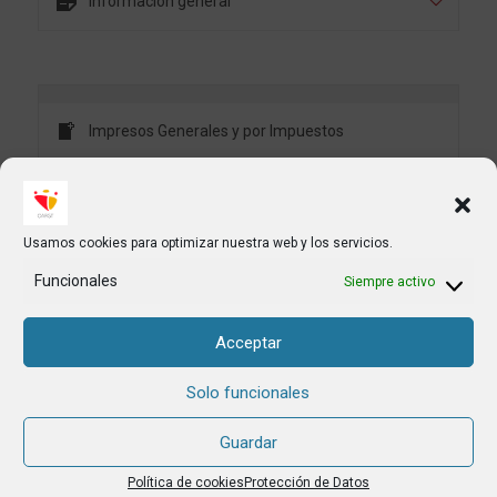
Información general
Impresos Generales y por Impuestos
Información General de Impuesto de Bienes
Inmuebles
Usamos cookies para optimizar nuestra web y los servicios.
Información General IVTM
Funcionales
Siempre activo
Preguntas Frecuentes sobre IVTM
Acceptar
Legislación Beneficios Fiscales Impuesto IVTM
Solo funcionales
Guardar
Información General del Impuesto de Actividades
Económicas
Política de cookies
Protección de Datos