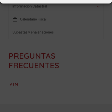
Información Catastral
Calendario Fiscal
Subastas y enajenaciones
PREGUNTAS
FRECUENTES
IVTM