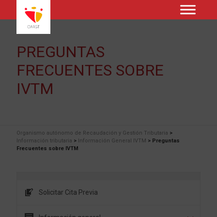
PREGUNTAS
FRECUENTES SOBRE
IVTM
Organismo autónomo de Recaudación y Gestión Tributaria
>
Información tributaria
>
Información General IVTM
>
Preguntas
Frecuentes sobre IVTM
Solicitar Cita Previa